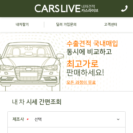
내차팔기
딜러 가입문의
고객센터
수출견적 국내매입
동시에 비교하고
최고가로
판매하세요!
모든 과정이 무료
내 차
시세 간편조회
제조사
*